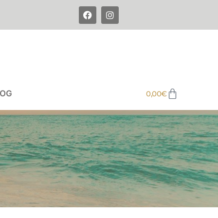
e
LOG
0,00
€